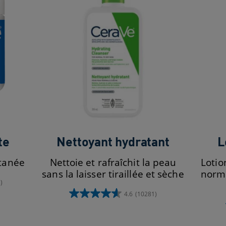
te
Nettoyant hydratant
L
utanée
Nettoie et rafraîchit la peau
Lotio
sans la laisser tiraillée et sèche
norma
)
4.6
(10281)
4.6
étoile(s)
sur