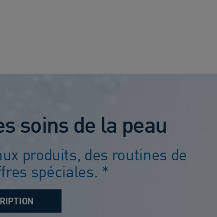
sur
5.
9533
évaluations
es soins de la peau
ux produits, des routines de
fres spéciales. *
RIPTION