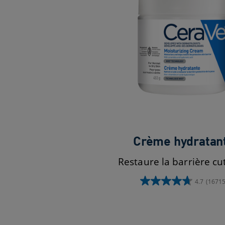
Crème hydratan
Restaure la barrière c
4.7
(16715
4.7
étoile(s)
sur
5.