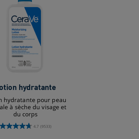
otion hydratante
n hydratante pour peau
le à sèche du visage et
du corps
4.7
(9533)
4.7
étoile(s)