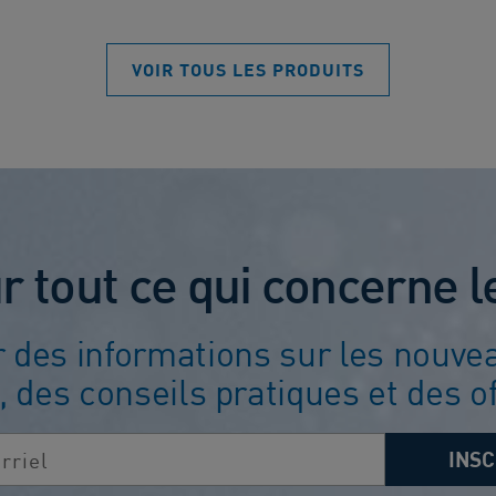
5.
10281
évaluations
VOIR TOUS LES PRODUITS
 tout ce qui concerne l
r des informations sur les nouvea
, des conseils pratiques et des of
INSC