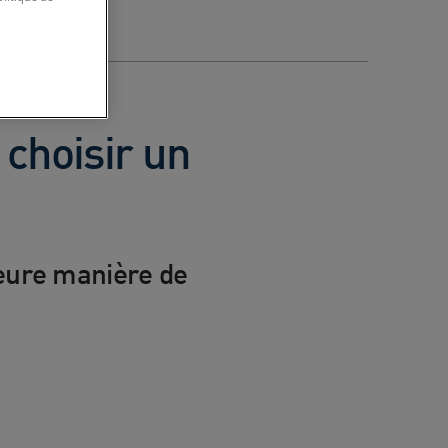
 choisir un
leure manière de