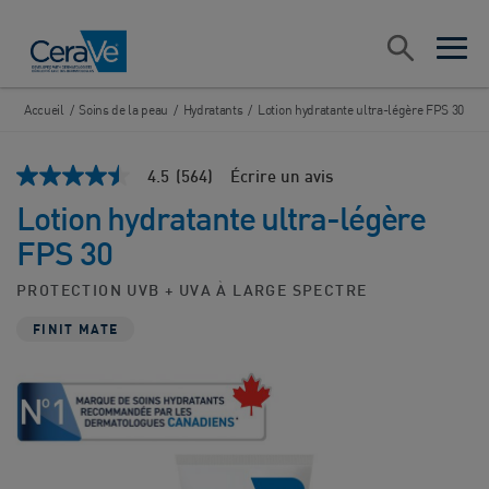
Main Navigation
Recherche
open sea
open 
Accueil
/
Soins de la peau
/
Hydratants
/
Lotion hydratante ultra-légère FPS 30
4.5
(564)
Écrire un avis
4.5
étoiles
Lotion hydratante ultra-légère
sur
5
FPS 30
,
valeur
de
PROTECTION UVB + UVA À LARGE SPECTRE
note
moyenne.
FINIT MATE
Read
564
Reviews.
Lien
vers
la
même
page.