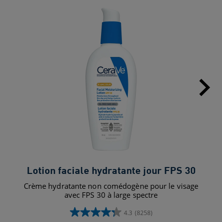
Lotion faciale hydratante jour FPS 30
Crème hydratante non comédogène pour le visage
avec FPS 30 à large spectre
4.3
(8258)
4.3