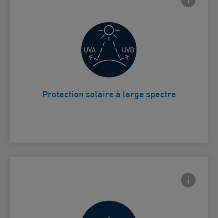
Aide à protéger votre peau contre
Card Frontside
les rayons UVA et UVB nocifs
Protection solaire à large spectre
Frontside
 Close icon