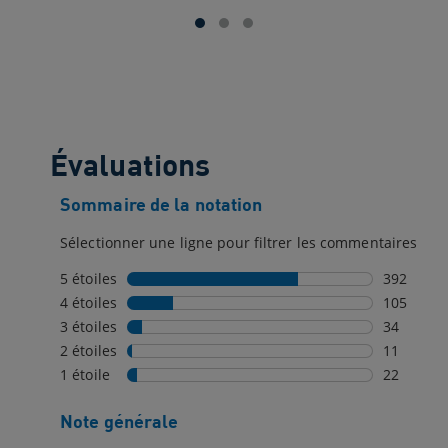
étoile(s)
sur
5.
8258
évaluations