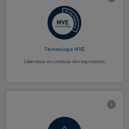
Pour une hydratation continue
Card Frontside
Technologie MVE
Libération en continue des ingrédients
Frontside
 Close icon