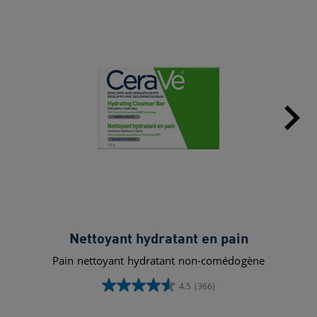
Nettoyant hydratant en pain
Pain nettoyant hydratant non-comédogène
4.5
(366)
4.5
étoile(s)