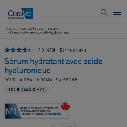
Main Navigation
Recherche
open sea
open 
Accueil
/
Soins de la peau
/
Sérums
/
Sérum hydratant avec acide hyaluronique
4.3
(473)
Écrire un avis
4.3
étoiles
Sérum hydratant avec acide
sur
5
hyaluronique
,
valeur
de
POUR LA PEAU NORMALE À SÈCHE
note
moyenne.
TECHNOLOGIE MVE
Read
473
Reviews.
Lien
vers
la
même
page.