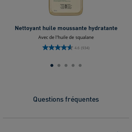
Nettoyant huile moussante hydratante
Sé
Avec de l’huile de squalane
Séru
4.6
(934)
4.6
étoile(s)
sur
5.
934
évaluations
Questions fréquentes