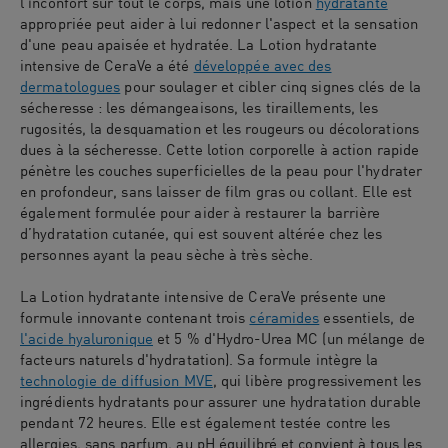
l'inconfort sur tout le corps, mais une lotion
hydratante
appropriée peut aider à lui redonner l'aspect et la sensation
d'une peau apaisée et hydratée. La Lotion hydratante
intensive de CeraVe a été
développée avec des
dermatologues
pour soulager et cibler cinq signes clés de la
sécheresse : les démangeaisons, les tiraillements, les
rugosités, la desquamation et les rougeurs ou décolorations
dues à la sécheresse. Cette lotion corporelle à action rapide
pénètre les couches superficielles de la peau pour l'hydrater
en profondeur, sans laisser de film gras ou collant. Elle est
également formulée pour aider à restaurer la barrière
d’hydratation cutanée, qui est souvent altérée chez les
personnes ayant la peau sèche à très sèche.
La Lotion hydratante intensive de CeraVe présente une
formule innovante contenant trois
céramides
essentiels, de
l'acide hyaluronique
et 5 % d'Hydro-Urea MC (un mélange de
facteurs naturels d'hydratation). Sa formule intègre la
technologie de diffusion MVE
, qui libère progressivement les
ingrédients hydratants pour assurer une hydratation durable
pendant 72 heures. Elle est également testée contre les
allergies, sans parfum, au pH équilibré et convient à tous les