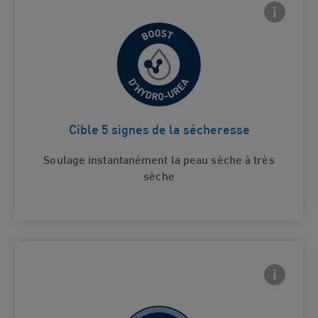
Frontside
 Close icon
Démangeaisons, tiraillements,
rugosités, desquamation et
Card Frontside
rougeurs décolorations dues à la
Cible 5 signes de la sécheresse
sécheresse.
Soulage instantanément la peau sèche à très
sèche
Frontside
 Close icon