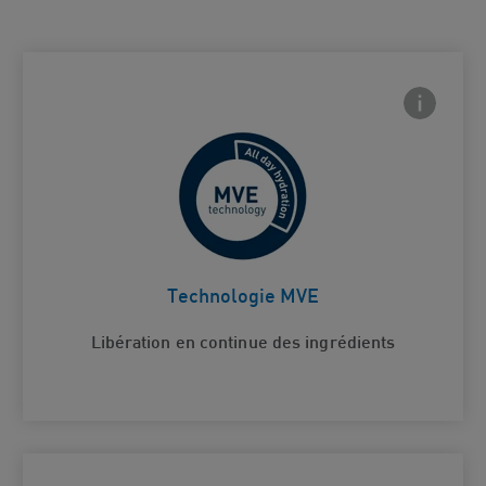
Frontside
 Close icon
Pour une hydratation continue
Card Frontside
Technologie MVE
Libération en continue des ingrédients