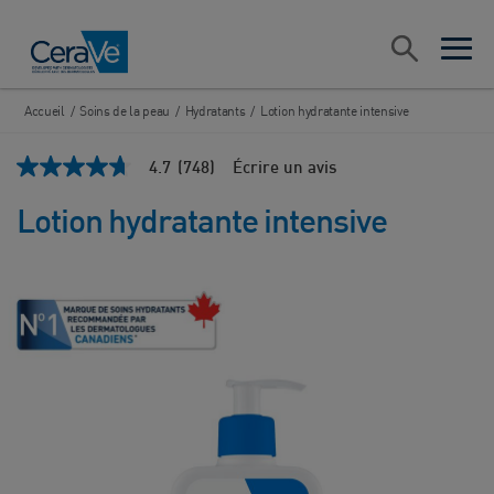
Main Navigation
Recherche
open sea
open 
Accueil
/
Soins de la peau
/
Hydratants
/
Lotion hydratante intensive
4.7
(748)
Écrire un avis
4.7
étoiles
sur
Lotion hydratante intensive
5
,
valeur
de
note
moyenne.
Read
748
Reviews.
Lien
vers
la
même
page.