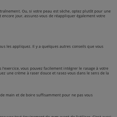
traînement. Ou, si votre peau est sèche, optez plutôt pour une
 fait encore jour, assurez-vous de réappliquer également votre
us les appliquez. Il y a quelques autres conseils que vous
exercice, vous pouvez facilement intégrer le rasage à votre
uez une crème à raser douce et rasez-vous dans le sens de la
ée de main et de boire suffisamment pour ne pas vous
'essuyer tout équipement de gym avant de l'utiliser. C'est aussi