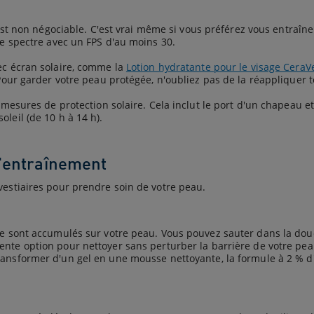
st non négociable. C'est vrai même si vous préférez vous entraîne
rge spectre avec un FPS d'au moins 30.
vec écran solaire, comme la
Lotion hydratante pour le visage Cera
 Pour garder votre peau protégée, n'oubliez pas de la réappliquer 
 mesures de protection solaire. Cela inclut le port d'un chapeau et 
leil (de 10 h à 14 h).
l'entraînement
vestiaires pour prendre soin de votre peau.
 se sont accumulés sur votre peau. Vous pouvez sauter dans la do
ente option pour nettoyer sans perturber la barrière de votre pea
ransformer d'un gel en une mousse nettoyante, la formule à 2 % d'