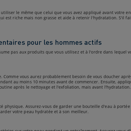
 utiliser le même que celui que vous avez appliqué avant votre en
qui est riche mais non grasse et aide à retenir l'hydratation. S'il
entaires pour les hommes actifs
e pas aux produits que vous utilisez et à l'ordre dans lequel vo
 Comme vous aurez probablement besoin de vous doucher après l'
pendant au moins 10 minutes avant de commencer. Ensuite, appliq
tine après le nettoyage et l'exfoliation, mais avant l'hydratation.
vité physique. Assurez-vous de garder une bouteille d'eau à port
arder votre peau hydratée et à son meilleur.
s bactéries sur votre peau pendant un entraînement. Assurez-vous d