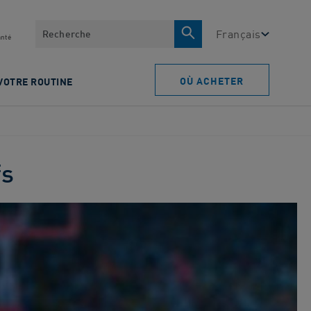
Recherche
Français
anté
OÙ ACHETER
VOTRE ROUTINE
fs