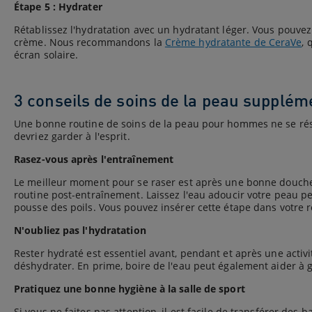
Étape 5 : Hydrater
Rétablissez l'hydratation avec un hydratant léger. Vous pouvez
crème. Nous recommandons la
Crème hydratante de CeraVe
, 
écran solaire.
3 conseils de soins de la peau supplém
Une bonne routine de soins de la peau pour hommes ne se résum
devriez garder à l'esprit.
Rasez-vous après l'entraînement
Le meilleur moment pour se raser est après une bonne douche.
routine post-entraînement. Laissez l'eau adoucir votre peau 
pousse des poils. Vous pouvez insérer cette étape dans votre rou
N'oubliez pas l'hydratation
Rester hydraté est essentiel avant, pendant et après une acti
déshydrater. En prime, boire de l'eau peut également aider à g
Pratiquez une bonne hygiène à la salle de sport
Si vous ne faites pas attention, il est facile de transférer de