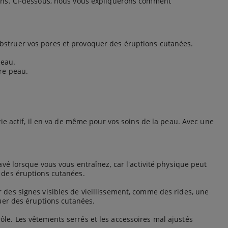
oins. Ci-dessous, nous vous expliquerons comment
obstruer vos pores et provoquer des éruptions cutanées.
peau.
tre peau.
e actif, il en va de même pour vos soins de la peau. Avec une
é lorsque vous vous entraînez, car l'activité physique peut
 des éruptions cutanées.
er des signes visibles de vieillissement, comme des rides, une
uer des éruptions cutanées.
e. Les vêtements serrés et les accessoires mal ajustés