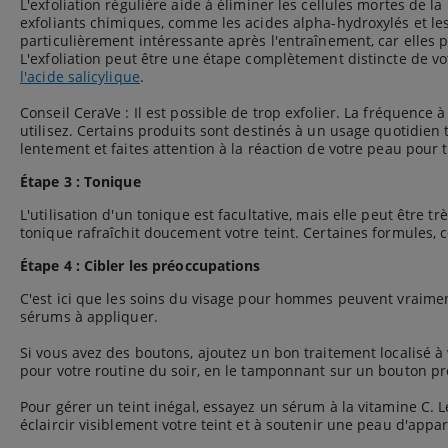
L'exfoliation régulière aide à éliminer les cellules mortes d
exfoliants chimiques, comme les acides alpha-hydroxylés et les
particulièrement intéressante après l'entraînement, car elles 
L'exfoliation peut être une étape complètement distincte de vot
l'acide salicylique
.
Conseil CeraVe : Il est possible de trop exfolier. La fréquence
utilisez. Certains produits sont destinés à un usage quotidien 
lentement et faites attention à la réaction de votre peau pour 
Étape 3 : Tonique
L'utilisation d'un tonique est facultative, mais elle peut être
tonique rafraîchit doucement votre teint. Certaines formules,
Étape 4 : Cibler les préoccupations
C'est ici que les soins du visage pour hommes peuvent vraiment
sérums à appliquer.
Si vous avez des boutons, ajoutez un bon traitement localisé à 
pour votre routine du soir, en le tamponnant sur un bouton propr
Pour gérer un teint inégal, essayez un sérum à la vitamine C. 
éclaircir visiblement votre teint et à soutenir une peau d'appa