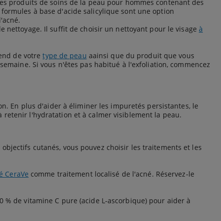
r des produits de soins de la peau pour hommes contenant des
 formules à base d'acide salicylique sont une option
d'acné.
 nettoyage. Il suffit de choisir un nettoyant pour le visage
à
pend de votre
type de peau
aainsi que du produit que vous
 semaine. Si vous n'êtes pas habitué à l'exfoliation, commencez
on. En plus d'aider à éliminer les impuretés persistantes, le
 retenir l'hydratation et à calmer visiblement la peau.
bjectifs cutanés, vous pouvez choisir les traitements et les
né CeraVe
comme traitement localisé de l'acné. Réservez-le
0 % de vitamine C pure (acide L-ascorbique) pour aider à