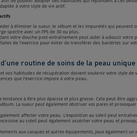
 afin de pouvoir adopter des habitudes qui répondent à ces bes
tée à votre style de vie actif.
ctifs
aider à éliminer la sueur, le sébum et les impuretés qui peuvent 
arge spectre avec un FPS de 30 ou plus.
ndant votre douche post-entraînement peut aider à adoucir votre 
ites de l'exercice pour éviter de transférer des bactéries sur vo
d'une routine de soins de la peau unique
 vos habitudes de récupération doivent soutenir votre style de vi
ences que l'exercice impose à votre peau.
endance à être plus épaisse et plus grasse. Cela peut être aggrav
 sébum. La sueur peut également obstruer vos pores et provoquer
 également affecter votre peau. L'exposition au soleil peut entraîn
excessive au soleil peut également assécher votre peau et provoq
tements aux casques et autres équipements, joue également un rôl