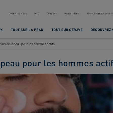
Contactez-nous
FAQ
Coupons
Echantillons
Professionnels de la s
UX
TOUT SUR LA PEAU
TOUT SUR CERAVE
DÉCOUVREZ 
oins de la peau pour les hommes actifs
a peau pour les hommes acti