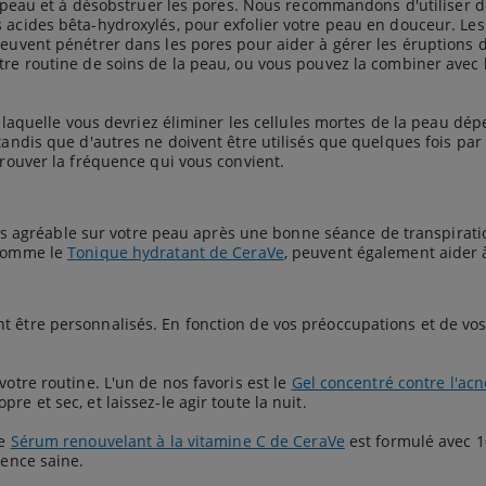
e la peau et à désobstruer les pores. Nous recommandons d'utilise
 acides bêta-hydroxylés, pour exfolier votre peau en douceur. Les
peuvent pénétrer dans les pores pour aider à gérer les éruptions 
re routine de soins de la peau, ou vous pouvez la combiner avec le
 à laquelle vous devriez éliminer les cellules mortes de la peau dé
tandis que d'autres ne doivent être utilisés que quelques fois par
trouver la fréquence qui vous convient.
 très agréable sur votre peau après une bonne séance de transpirati
 comme le
Tonique hydratant de CeraVe
, peuvent également aider à
 être personnalisés. En fonction de vos préoccupations et de vos o
votre routine. L'un de nos favoris est le
Gel concentré contre l'ac
e et sec, et laissez-le agir toute la nuit.
Le
Sérum renouvelant à la vitamine C de CeraVe
est formulé avec 1
rence saine.