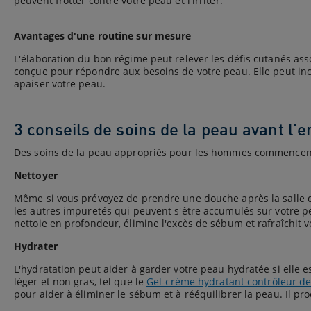
peuvent frotter contre votre peau et l'irriter.
Avantages d'une routine sur mesure
L'élaboration du bon régime peut relever les défis cutanés ass
conçue pour répondre aux besoins de votre peau. Elle peut incl
apaiser votre peau.
3 conseils de soins de la peau avant l'
Des soins de la peau appropriés pour les hommes commencen
Nettoyer
Même si vous prévoyez de prendre une douche après la salle de
les autres impuretés qui peuvent s'être accumulés sur votre p
nettoie en profondeur, élimine l'excès de sébum et rafraîchit 
Hydrater
L'hydratation peut aider à garder votre peau hydratée si elle e
léger et non gras, tel que le
Gel-crème hydratant contrôleur d
pour aider à éliminer le sébum et à rééquilibrer la peau. Il pr