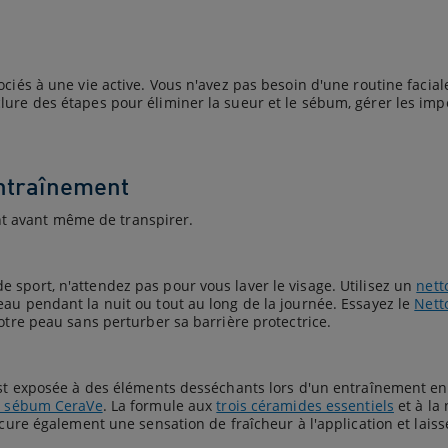
ociés à une vie active. Vous n'avez pas besoin d'une routine facia
ure des étapes pour éliminer la sueur et le sébum, gérer les impe
entraînement
t avant même de transpirer.
 sport, n'attendez pas pour vous laver le visage. Utilisez un
nett
eau pendant la nuit ou tout au long de la journée. Essayez le
Nett
votre peau sans perturber sa barrière protectrice.
st exposée à des éléments desséchants lors d'un entraînement en pl
e sébum CeraVe
. La formule aux
trois céramides essentiels
et à la
ocure également une sensation de fraîcheur à l'application et laiss