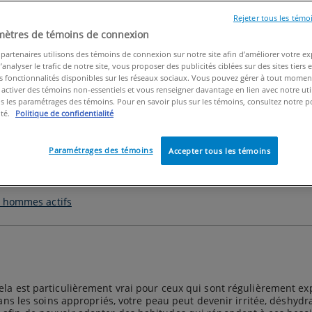
Rejeter tous les témo
ort, sur un sentier de randonnée ou sur un terrain de basketball, v
mètres de témoins de connexion
sueur, la friction, l'exposition au soleil et les facteurs environn
partenaires utilisons des témoins de connexion sur notre site afin d’améliorer votre e
d’analyser le trafic de notre site, vous proposer des publicités ciblées sur des sites tiers 
 fonctionnalités disponibles sur les réseaux sociaux. Vous pouvez gérer à tout momen
 activer des témoins non-essentiels et vous renseigner davantage en lien avec notre uti
 les paramétrages des témoins. Pour en savoir plus sur les témoins, consultez notre p
ité.
Politique de confidentialité
 soins de la peau unique
Paramétrages des témoins
Accepter tous les témoins
s hommes actifs
la est particulièrement vrai pour ceux qui sont régulièrement exp
 Sans les soins appropriés, votre peau peut devenir irritée, déshy